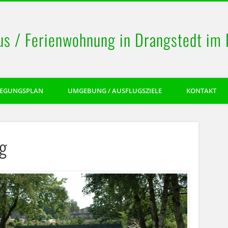
us / Ferienwohnung in Drangstedt im
LEGUNGSPLAN
UMGEBUNG / AUSFLUGSZIELE
KONTAKT
pg