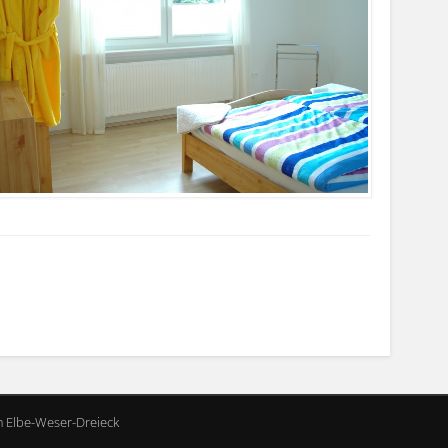
m Elbe-Weser-Dreieck