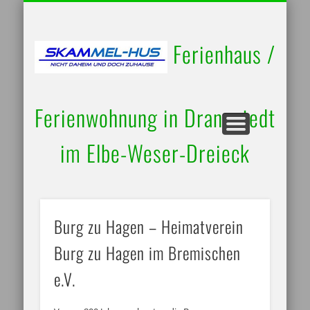
UMGEBUNG / AUSFLUGSZIELE
RUND UM’S HAUS
BELEGUNGSPLAN
IMPRESSUM
STARTSEITE
KONTAKT
Ferienhaus /
Ferienwohnung in Drangstedt
im Elbe-Weser-Dreieck
Burg zu Hagen – Heimatverein
Burg zu Hagen im Bremischen
e.V.