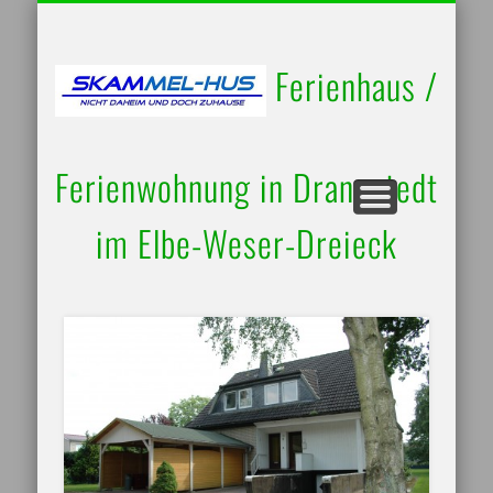
UMGEBUNG / AUSFLUGSZIELE
RUND UM’S HAUS
BELEGUNGSPLAN
IMPRESSUM
STARTSEITE
KONTAKT
Ferienhaus /
Ferienwohnung in Drangstedt
im Elbe-Weser-Dreieck