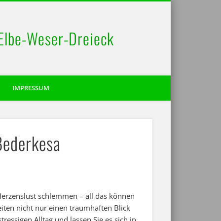
 Elbe-Weser-Dreieck
IMPRESSUM
Bederkesa
erzenslust schlemmen – all das können
iten nicht nur einen traumhaften Blick
ssigen Alltag und lassen Sie es sich in