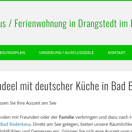
us / Ferienwohnung in Drangstedt im
LEGUNGSPLAN
UMGEBUNG / AUSFLUGSZIELE
KONTAKT
ndeel mit deutscher Küche in Bad 
sen Sie Ihre Auszeit am See
unden mit Freunden oder der
Familie
verbringen und dazu nach H
n
Bad Bederkesa
. Direkt am See gelegen, bieten unsere Räumlichke
lfühlen und Geniessen ein. Gönnen Sie sich eine Auszeit vom stre