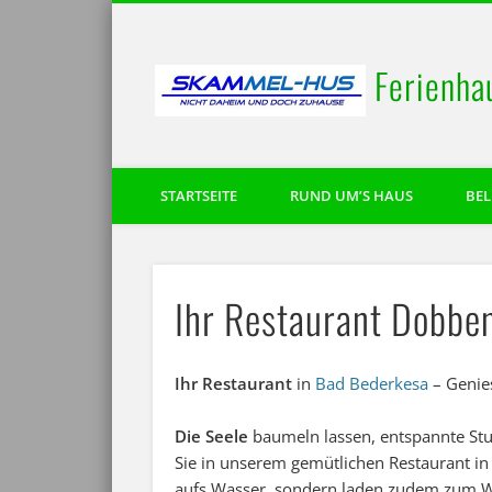
Ferienha
STARTSEITE
RUND UM’S HAUS
BE
Ihr Restaurant Dobbe
Ihr Restaurant
in
Bad Bederkesa
– Genies
Die Seele
baumeln lassen, entspannte St
Sie in unserem gemütlichen Restaurant i
aufs Wasser, sondern laden zudem zum Woh