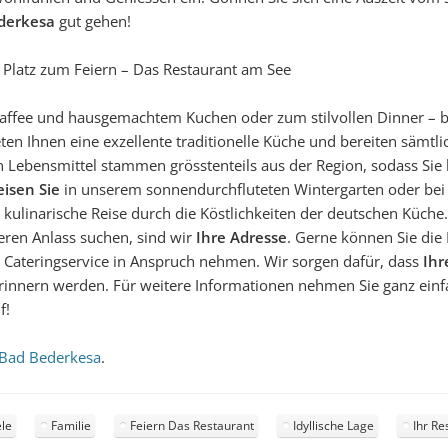
derkesa
gut gehen!
el Platz zum Feiern – Das Restaurant am See
ffee und hausgemachtem Kuchen oder zum stilvollen Dinner – bei
n Ihnen eine exzellente traditionelle Küche und bereiten sämtlic
en Lebensmittel stammen grösstenteils aus der Region, sodass Sie
eisen Sie
in unserem sonnendurchfluteten Wintergarten oder bei
e kulinarische Reise durch die Köstlichkeiten der deutschen Küche
eren Anlass suchen, sind wir
Ihre Adresse
. Gerne können Sie die
Cateringservice in Anspruch nehmen. Wir sorgen dafür, dass
Ihr
erinnern werden. Für weitere Informationen nehmen Sie ganz einf
f!
n Bad Bederkesa
.
ele
Familie
Feiern Das Restaurant
Idyllische Lage
Ihr Re