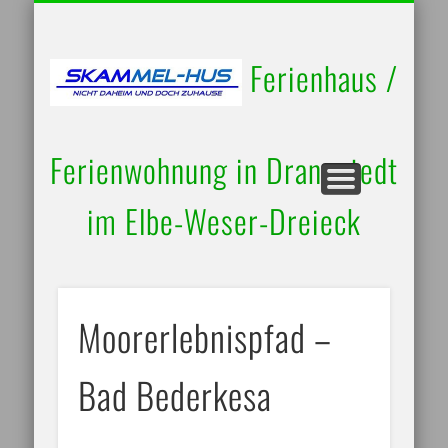
UMGEBUNG / AUSFLUGSZIELE
RUND UM’S HAUS
BELEGUNGSPLAN
IMPRESSUM
STARTSEITE
KONTAKT
Ferienhaus /
Ferienwohnung in Drangstedt
im Elbe-Weser-Dreieck
Moorerlebnispfad –
Bad Bederkesa