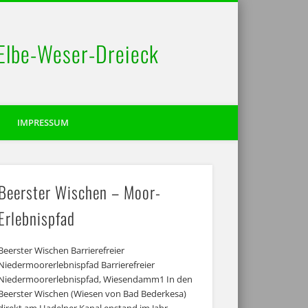
 Elbe-Weser-Dreieck
IMPRESSUM
Beerster Wischen – Moor-
Erlebnispfad
Beerster Wischen Barrierefreier
Niedermoorerlebnispfad Barrierefreier
Niedermoorerlebnispfad, Wiesendamm1 In den
Beerster Wischen (Wiesen von Bad Bederkesa)