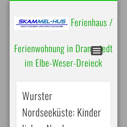
UMGEBUNG / AUSFLUGSZIELE
RUND UM’S HAUS
BELEGUNGSPLAN
IMPRESSUM
STARTSEITE
KONTAKT
Ferienhaus /
Ferienwohnung in Drangstedt
im Elbe-Weser-Dreieck
Wurster
Nordseeküste: Kinder