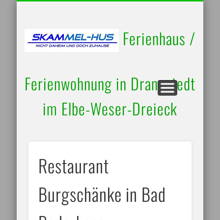
UMGEBUNG / AUSFLUGSZIELE
RUND UM’S HAUS
BELEGUNGSPLAN
IMPRESSUM
STARTSEITE
KONTAKT
Ferienhaus /
Ferienwohnung in Drangstedt
im Elbe-Weser-Dreieck
Restaurant
Burgschänke in Bad