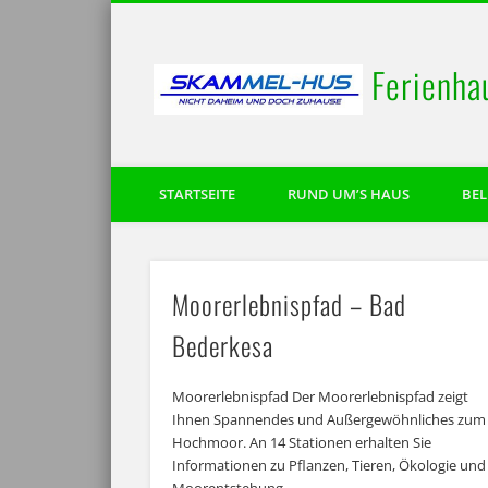
Ferienha
STARTSEITE
RUND UM’S HAUS
BE
Moorerlebnispfad – Bad
Bederkesa
Moorerlebnispfad Der Moorerlebnispfad zeigt
Ihnen Spannendes und Außergewöhnliches zum
Hochmoor. An 14 Stationen erhalten Sie
Informationen zu Pflanzen, Tieren, Ökologie und